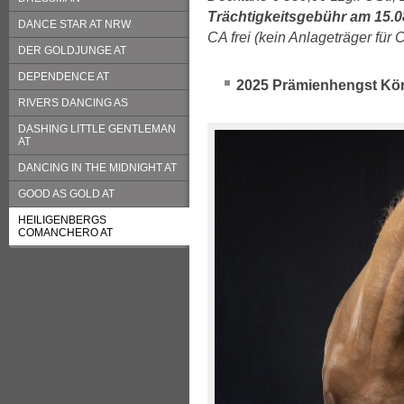
Trächtigkeitsgebühr am 15.08
DANCE STAR AT NRW
CA frei (kein Anlageträger für 
DER GOLDJUNGE AT
DEPENDENCE AT
2025 Prämienhengst Kö
RIVERS DANCING AS
DASHING LITTLE GENTLEMAN
AT
DANCING IN THE MIDNIGHT AT
GOOD AS GOLD AT
HEILIGENBERGS
COMANCHERO AT