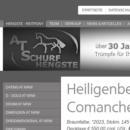
STARTSEITE
DATENSCHU
HENGSTE - REITPONY
TEAM
VERKAUF
NEWS & AKTUELLES
A
DATING AT NRW
D - GOLD AT NRW
DENIM AT NRW
DIMENSION AT NRW
DREIDIMENSIONAL AT NRW
Braunfalbe, *2023, Stckm. 145
Decktaxe € 550,00 zzgl. USt.,
DRESSMAN