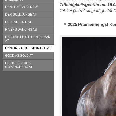
Trächtigkeitsgebühr am 15.08
DANCE STAR AT NRW
CA frei (kein Anlageträger für 
DER GOLDJUNGE AT
DEPENDENCE AT
2025 Prämienhengst Kö
RIVERS DANCING AS
DASHING LITTLE GENTLEMAN
AT
DANCING IN THE MIDNIGHT AT
GOOD AS GOLD AT
HEILIGENBERGS
COMANCHERO AT