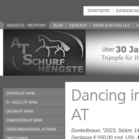
STARTSEITE
DATENSCHU
HENGSTE - REITPONY
TEAM
VERKAUF
NEWS & AKTUELLES
A
DATING AT NRW
D - GOLD AT NRW
DENIM AT NRW
DIMENSION AT NRW
DREIDIMENSIONAL AT NRW
Dunkelbraun, *2023, Stckm. 1
Decktaxe € 550,00 zzgl. USt.,
DRESSMAN